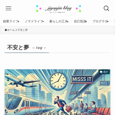
副業ライフ
ノマドライフ
暮らしの工夫
自己投資
ブログラボ
ホーム
不安と夢
不安と夢
– tag –
旅行