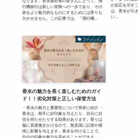
なります。香水愛好者の皆さんにとって、飛
が反応を示す
行機旅行は新しい冒険への一歩であり、その
は、香水が引
旅をより魅力的なものにするためには香りも
い...
欠かせません。この記事では、「飛行機...
ファッション
香水の魅力を長く楽しむためのガイ
ド！！劣化対策と正しい保管方法
・香水の魅力と重要性について簡単に紹介 ・
香水は、相手に好印象を与えたり、自分に自
信を持たせたりする効果があります。香りは
脳に直接働きかけるので、無意識に記憶や感
情に影響を与えます。香水を付けることで、
自分の印象や魅力を高めることができま...