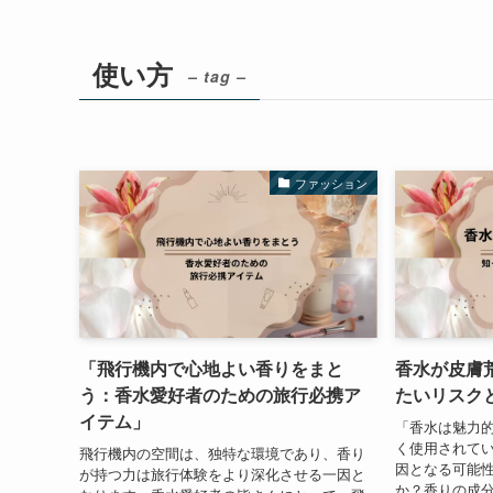
使い方
– tag –
ファッション
「飛行機内で心地よい香りをまと
香水が皮膚
う：香水愛好者のための旅行必携ア
たいリスク
イテム」
「香水は魅力
く使用されて
飛行機内の空間は、独特な環境であり、香り
因となる可能
が持つ力は旅行体験をより深化させる一因と
か？香りの成