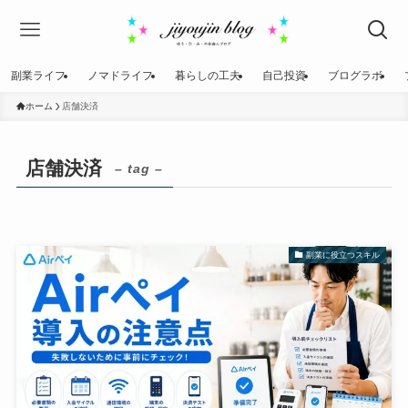
副業ライフ
ノマドライフ
暮らしの工夫
自己投資
ブログラボ
ホーム
店舗決済
店舗決済
– tag –
副業に役立つスキル