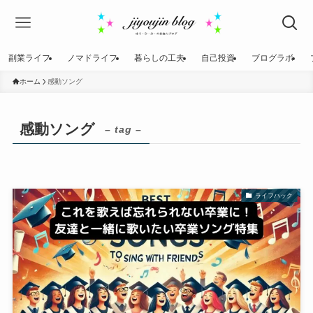
副業ライフ
ノマドライフ
暮らしの工夫
自己投資
ブログラボ
ホーム
感動ソング
感動ソング
– tag –
ライフハック