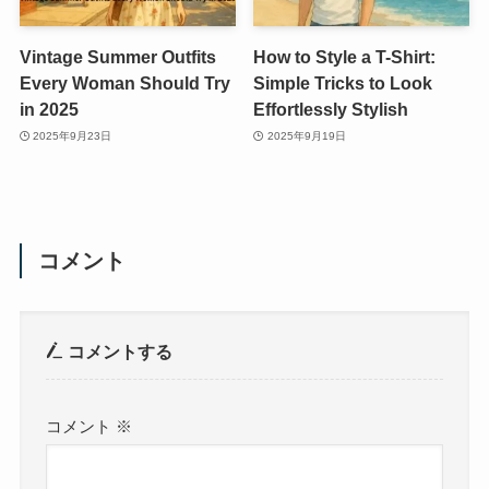
Vintage Summer Outfits
How to Style a T-Shirt:
Every Woman Should Try
Simple Tricks to Look
in 2025
Effortlessly Stylish
2025年9月23日
2025年9月19日
コメント
コメントする
コメント
※