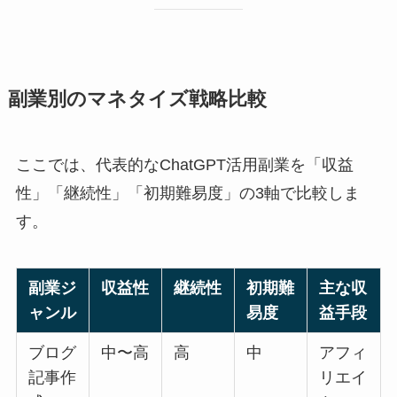
副業別のマネタイズ戦略比較
ここでは、代表的なChatGPT活用副業を「収益
性」「継続性」「初期難易度」の3軸で比較しま
す。
副業ジ
収益性
継続性
初期難
主な収
ャンル
易度
益手段
ブログ
中〜高
高
中
アフィ
記事作
リエイ