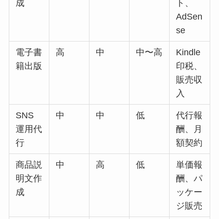
成
ト、
AdSen
se
電子書
高
中
中〜高
Kindle
籍出版
印税、
販売収
入
SNS
中
中
低
代行報
運用代
酬、月
行
額契約
商品説
中
高
低
単価報
明文作
酬、パ
成
ッケー
ジ販売