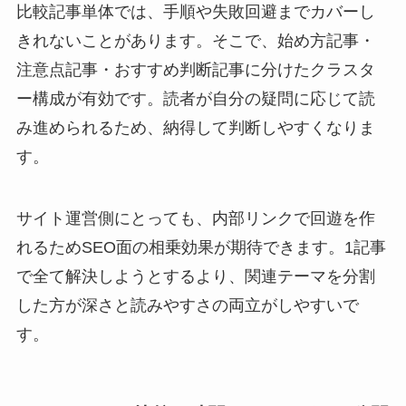
比較記事単体では、手順や失敗回避までカバーし
きれないことがあります。そこで、始め方記事・
注意点記事・おすすめ判断記事に分けたクラスタ
ー構成が有効です。読者が自分の疑問に応じて読
み進められるため、納得して判断しやすくなりま
す。
サイト運営側にとっても、内部リンクで回遊を作
れるためSEO面の相乗効果が期待できます。1記事
で全て解決しようとするより、関連テーマを分割
した方が深さと読みやすさの両立がしやすいで
す。