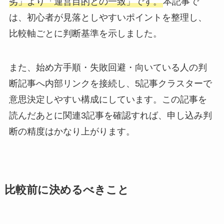
劣」より「運営目的との一致」です。
本記事で
は、初心者が見落としやすいポイントを整理し、
比較軸ごとに判断基準を示しました。
また、始め方手順・失敗回避・向いている人の判
断記事へ内部リンクを接続し、5記事クラスターで
意思決定しやすい構成にしています。この記事を
読んだあとに関連3記事を確認すれば、申し込み判
断の精度はかなり上がります。
比較前に決めるべきこと