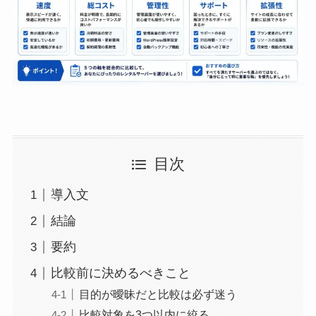
目次
導入文
結論
要約
比較前に決めるべきこと
目的が曖昧だと比較は必ず迷う
比較対象を3つ以内に絞る