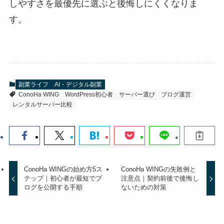
しやすさを最優先に選ぶと後悔しにくくなりま
す。
副業ライフ
AI・デジタル副業
ConoHa WING
WordPress初心者
サーバー選び
ブログ運営
レンタルサーバー比較
ConoHa WINGの始め方5ス
ConoHa WINGの失敗例と
テップ｜初心者が最短でブ
注意点｜契約前後で後悔し
ログを公開する手順
ないための対策