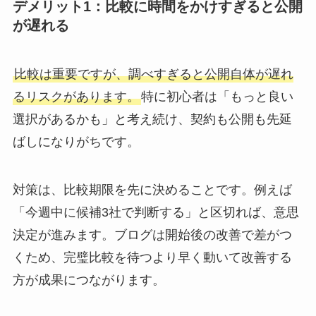
デメリット1：比較に時間をかけすぎると公開
が遅れる
比較は重要ですが、調べすぎると公開自体が遅れ
るリスクがあります。
特に初心者は「もっと良い
選択があるかも」と考え続け、契約も公開も先延
ばしになりがちです。
対策は、比較期限を先に決めることです。例えば
「今週中に候補3社で判断する」と区切れば、意思
決定が進みます。ブログは開始後の改善で差がつ
くため、完璧比較を待つより早く動いて改善する
方が成果につながります。