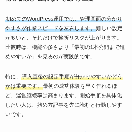
初めてのWordPress運用では、管理画面の分かり
やすさが作業スピードを左右します。
難しい設定
が多いと、それだけで挫折リスクが上がります。
比較時は、機能の多さより「最初の1本公開まで進
めやすいか」を見るのが実践的です。
特に、
導入直後の設定手順が分かりやすいかどう
かは重要です。
最初の成功体験を早く作れるほ
ど、運営継続率は高まります。開始手順を具体化
したい人は、始め方記事を先に読むと行動しやす
いです。