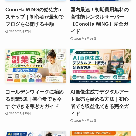
ConoHa WINGの始め方5
国内最速！初期費用無料の
ステップ｜初心者が最短で
高性能レンタルサーバー
ブログを公開する手順
【ConoHa WING】完全ガ
イド
2026年5月27日
2026年5月26日
ゴールデンウィークに始め
AI画像生成でデジタルアー
る副業5選｜初心者でも今
ト販売を始める方法｜初心
すぐできる稼ぎ方ガイド
者でも収益化できる完全ガ
イド
2026年4月30日
2026年4月22日