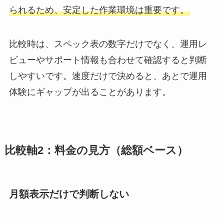
られるため、安定した作業環境は重要です。
比較時は、スペック表の数字だけでなく、運用レ
ビューやサポート情報も合わせて確認すると判断
しやすいです。速度だけで決めると、あとで運用
体験にギャップが出ることがあります。
比較軸2：料金の見方（総額ベース）
月額表示だけで判断しない