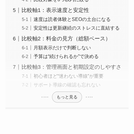
比較軸1：表示速度と安定性
速度は読者体験とSEOの土台になる
安定性は更新継続のストレスに直結する
比較軸2：料金の見方（総額ベース）
月額表示だけで判断しない
予算は“続けられるか”で決める
比較軸3：管理画面と初期設定のしやすさ
初心者ほど“迷わない導線”が重要
サポート導線の確認も忘れない
もっと見る