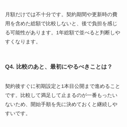
月額だけでは不十分です。契約期間や更新時の費
用を含めた総額で比較しないと、後で負担を感じ
る可能性があります。1年総額で並べると判断しや
すくなります。
Q4. 比較のあと、最初にやるべきことは？
契約後すぐに初期設定と1本目公開まで進めること
です。比較して満足して止まるのが一番もったい
ないため、開始手順を先に決めておくと継続しや
すいです。