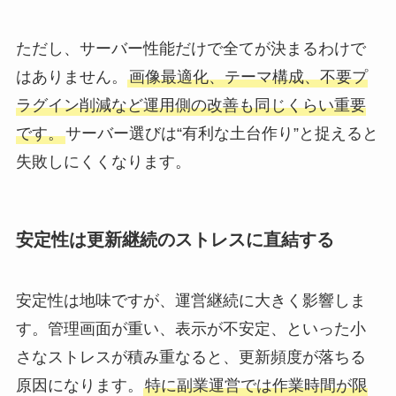
ただし、サーバー性能だけで全てが決まるわけで
はありません。
画像最適化、テーマ構成、不要プ
ラグイン削減など運用側の改善も同じくらい重要
です。
サーバー選びは“有利な土台作り”と捉えると
失敗しにくくなります。
安定性は更新継続のストレスに直結する
安定性は地味ですが、運営継続に大きく影響しま
す。管理画面が重い、表示が不安定、といった小
さなストレスが積み重なると、更新頻度が落ちる
原因になります。
特に副業運営では作業時間が限