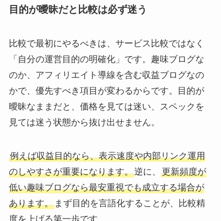
目的が曖昧だと比較は必ず迷う
比較で最初にやるべきは、サービス比較ではなく
「自分の運営目的の明確化」です。趣味ブログな
のか、アフィリエイト導線を含む収益ブログなの
かで、優先すべき項目が変わるからです。目的が
曖昧なままだと、価格を見ては迷い、スペックを
見ては迷う状態から抜け出せません。
例えば収益目的なら、表示速度や内部リンク運用
のしやすさが重要になります。
逆に、
更新頻度が
低い趣味ブログなら最安重視でも成立する場合が
あります。
まず目的を言語化することが、比較精
度を上げる第一歩です。