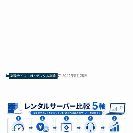
2026年5月28日
副業ライフ
AI・デジタル副業