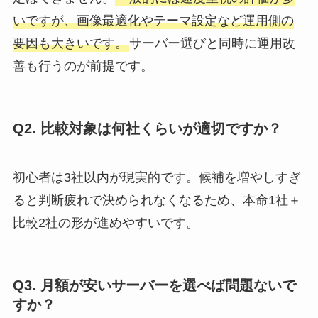
いですが、画像最適化やテーマ設定など運用側の
要因も大きいです。
サーバー選びと同時に運用改
善も行うのが前提です。
Q2. 比較対象は何社くらいが適切ですか？
初心者は3社以内が現実的です。候補を増やしすぎ
ると判断疲れで決められなくなるため、本命1社＋
比較2社の形が進めやすいです。
Q3. 月額が安いサーバーを選べば問題ないで
すか？