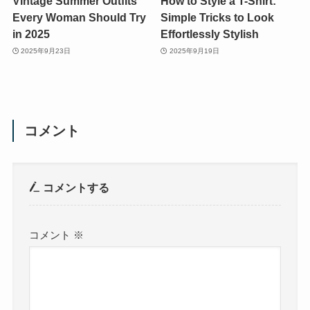
Vintage Summer Outfits
How to Style a T-Shirt:
Every Woman Should Try
Simple Tricks to Look
in 2025
Effortlessly Stylish
2025年9月23日
2025年9月19日
コメント
コメントする
コメント
※