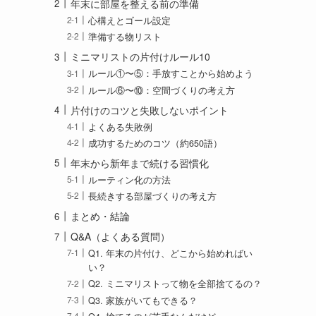
年末に部屋を整える前の準備
心構えとゴール設定
準備する物リスト
ミニマリストの片付けルール10
ルール①〜⑤：手放すことから始めよう
ルール⑥〜⑩：空間づくりの考え方
片付けのコツと失敗しないポイント
よくある失敗例
成功するためのコツ（約650語）
年末から新年まで続ける習慣化
ルーティン化の方法
長続きする部屋づくりの考え方
まとめ・結論
Q&A（よくある質問）
Q1. 年末の片付け、どこから始めればい
い？
Q2. ミニマリストって物を全部捨てるの？
Q3. 家族がいてもできる？