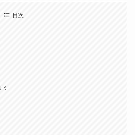
目次
よう