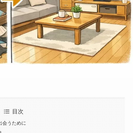
目次
出会うために
？