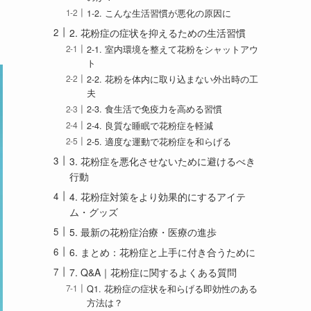
1-2. こんな生活習慣が悪化の原因に
2. 花粉症の症状を抑えるための生活習慣
2-1. 室内環境を整えて花粉をシャットアウ
ト
2-2. 花粉を体内に取り込まない外出時の工
夫
2-3. 食生活で免疫力を高める習慣
2-4. 良質な睡眠で花粉症を軽減
2-5. 適度な運動で花粉症を和らげる
3. 花粉症を悪化させないために避けるべき
行動
4. 花粉症対策をより効果的にするアイテ
ム・グッズ
5. 最新の花粉症治療・医療の進歩
6. まとめ：花粉症と上手に付き合うために
7. Q&A｜花粉症に関するよくある質問
Q1. 花粉症の症状を和らげる即効性のある
方法は？