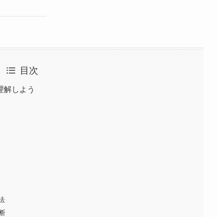
目次
理解しよう
法
断