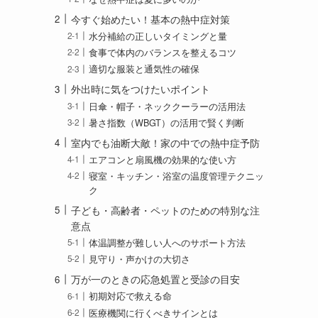
今すぐ始めたい！基本の熱中症対策
水分補給の正しいタイミングと量
食事で体内のバランスを整えるコツ
適切な服装と通気性の確保
外出時に気をつけたいポイント
日傘・帽子・ネッククーラーの活用法
暑さ指数（WBGT）の活用で賢く判断
室内でも油断大敵！家の中での熱中症予防
エアコンと扇風機の効果的な使い方
寝室・キッチン・浴室の温度管理テクニッ
ク
子ども・高齢者・ペットのための特別な注
意点
体温調整が難しい人へのサポート方法
見守り・声かけの大切さ
万が一のときの応急処置と受診の目安
初期対応で救える命
医療機関に行くべきサインとは