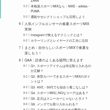
ZARA
本格派スポーツMIXなら：NIKE・adidas・
PUMA
通販やセレクトショップも活用しよう
人気インフルエンサーの春夏スポーツMIX
実例
Instagramで映えるテクニックとは？
カラーリングとレイヤードの工夫に注目
まとめ：自分らしいスポーツMIXで春夏を
楽しもう！
Q&A：読者のよくある疑問に答えます
Q1. スポーツアイテムは何点取り入れるの
が正解？
Q2. 体型カバーできるスポーツMIXのポイ
ントは？
Q3. 40代・50代でも似合う着こなしは？
Q4. スポーツMIXにNGなコーデはある？
Q5. 足元はスニーカーじゃないとダメ？
Q6. メンズでも取り入れられる？
Q7. スポーツMIXのおすすめの季節は？