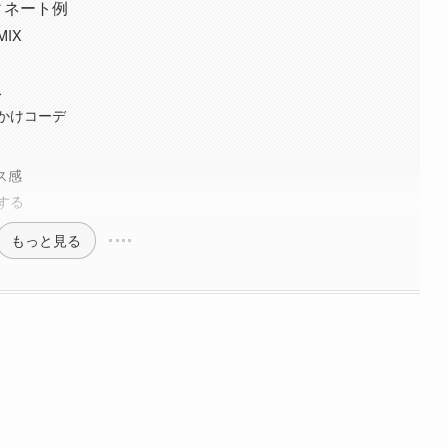
ィネート例
IX
ス
かけコーデ
ス感
する
もっと見る