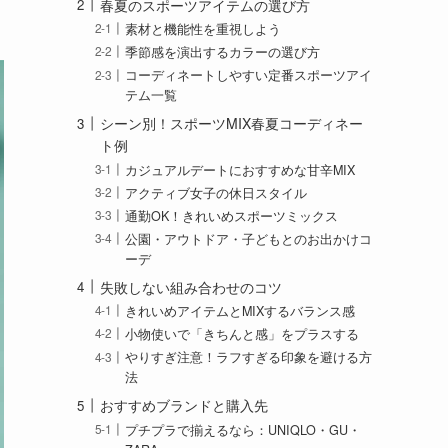
春夏のスポーツアイテムの選び方
素材と機能性を重視しよう
季節感を演出するカラーの選び方
コーディネートしやすい定番スポーツアイ
テム一覧
シーン別！スポーツMIX春夏コーディネー
ト例
カジュアルデートにおすすめな甘辛MIX
アクティブ女子の休日スタイル
通勤OK！きれいめスポーツミックス
公園・アウトドア・子どもとのお出かけコ
ーデ
失敗しない組み合わせのコツ
きれいめアイテムとMIXするバランス感
小物使いで「きちんと感」をプラスする
やりすぎ注意！ラフすぎる印象を避ける方
法
おすすめブランドと購入先
プチプラで揃えるなら：UNIQLO・GU・