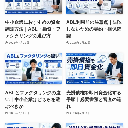
中小企業におすすめの資金
ABL利用前の注意点｜失敗
調達方法｜ABL・融資・フ
しないための契約・担保確
ァクタリングの選び方
認
2026年7月22日
2026年7月21日
ABLとファクタリングの違
売掛債権を即日資金化する
い｜中小企業はどちらを選
手順｜必要書類と審査の流
ぶべきか
れ
2026年7月16日
2026年7月15日