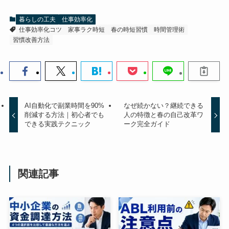
暮らしの工夫
仕事効率化
仕事効率化コツ
家事ラク時短
春の時短習慣
時間管理術
習慣改善方法
AI自動化で副業時間を90%
なぜ続かない？継続できる
削減する方法｜初心者でも
人の特徴と春の自己改革ワ
できる実践テクニック
ーク完全ガイド
関連記事