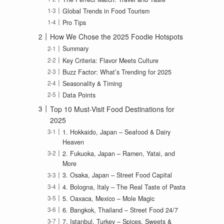
Global Trends in Food Tourism
Pro Tips
How We Chose the 2025 Foodie Hotspots
Summary
Key Criteria: Flavor Meets Culture
Buzz Factor: What’s Trending for 2025
Seasonality & Timing
Data Points
Top 10 Must-Visit Food Destinations for
2025
1. Hokkaido, Japan – Seafood & Dairy
Heaven
2. Fukuoka, Japan – Ramen, Yatai, and
More
3. Osaka, Japan – Street Food Capital
4. Bologna, Italy – The Real Taste of Pasta
5. Oaxaca, Mexico – Mole Magic
6. Bangkok, Thailand – Street Food 24/7
7. Istanbul, Turkey – Spices, Sweets &