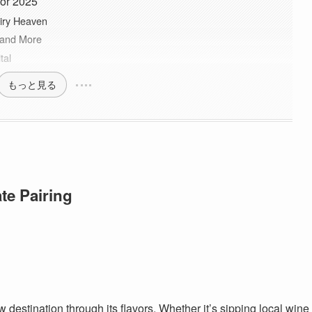
for 2025
iry Heaven
 and More
tal
もっと見る
te Pairing
estination through its flavors. Whether it’s sipping local wine