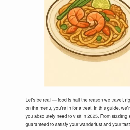
Let’s be real — food is half the reason we travel, r
on the menu, you’re in for a treat. In this guide, we
you absolutely need to visit in 2025. From sizzling 
guaranteed to satisfy your wanderlust and your tas