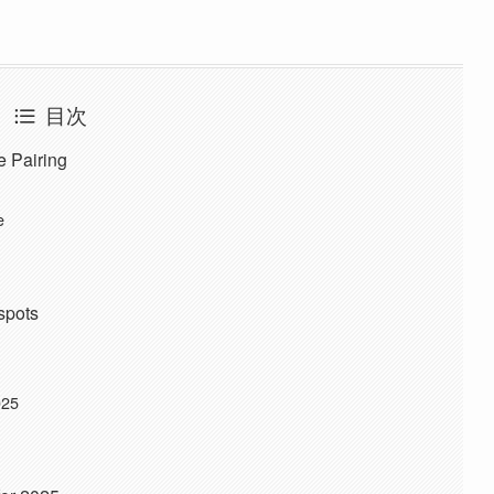
目次
e Pairing
e
spots
025