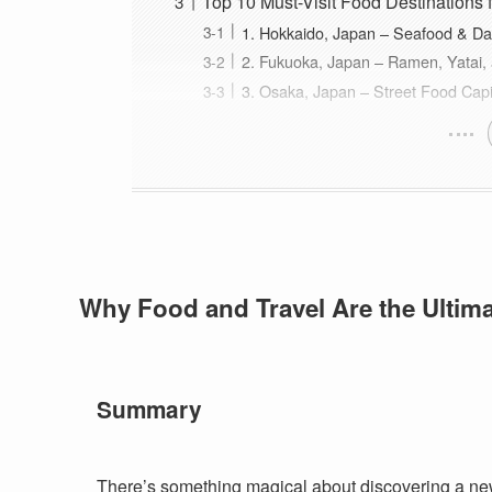
Top 10 Must-Visit Food Destinations 
1. Hokkaido, Japan – Seafood & Da
2. Fukuoka, Japan – Ramen, Yatai,
3. Osaka, Japan – Street Food Capi
Why Food and Travel Are the Ultima
Summary
There’s something magical about discovering a new d