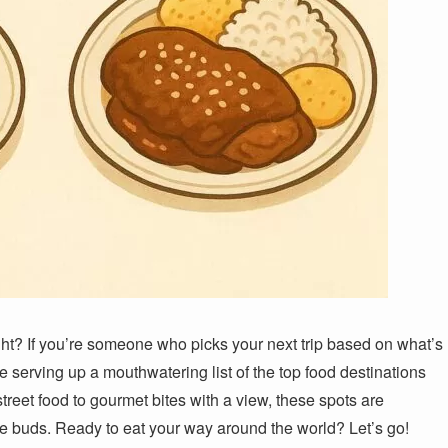
ight? If you’re someone who picks your next trip based on what’s
’re serving up a mouthwatering list of the top food destinations
street food to gourmet bites with a view, these spots are
te buds. Ready to eat your way around the world? Let’s go!