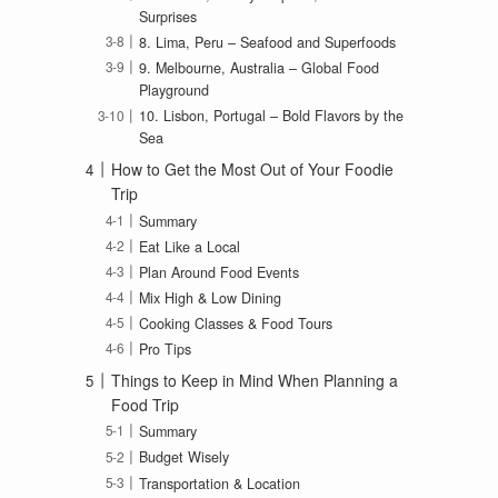
Surprises
8. Lima, Peru – Seafood and Superfoods
9. Melbourne, Australia – Global Food
Playground
10. Lisbon, Portugal – Bold Flavors by the
Sea
How to Get the Most Out of Your Foodie
Trip
Summary
Eat Like a Local
Plan Around Food Events
Mix High & Low Dining
Cooking Classes & Food Tours
Pro Tips
Things to Keep in Mind When Planning a
Food Trip
Summary
Budget Wisely
Transportation & Location