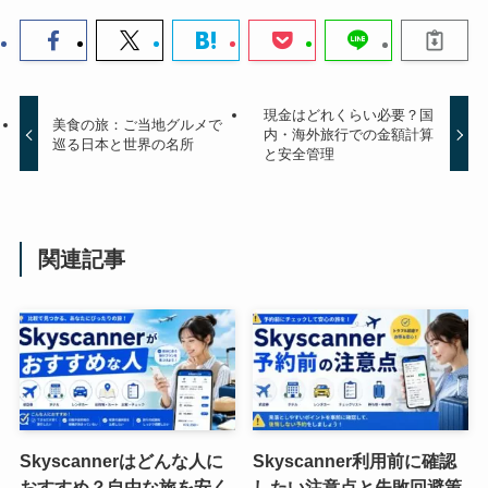
現金はどれくらい必要？国
美食の旅：ご当地グルメで
内・海外旅行での金額計算
巡る日本と世界の名所
と安全管理
関連記事
Skyscannerはどんな人に
Skyscanner利用前に確認
おすすめ？自由な旅を安く
したい注意点と失敗回避策