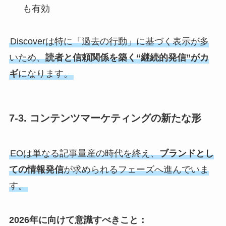
も有効
Discoverは特に「過去の行動」に基づく表示が多
いため、
読者と信頼関係を築く“継続的発信”がカ
ギ
になります。
7-3. コンテンツマーケティングの新たな形
EOは単なる記事量産の時代を終え、
ブランドとし
ての情報発信
が求められるフェーズへ進んでいま
す。
2026年に向けて意識すべきこと：